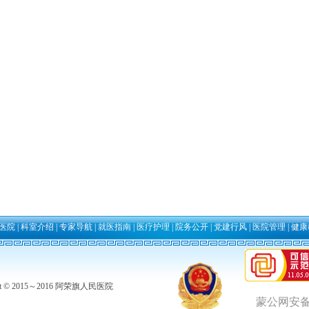
医院
|
科室介绍
|
专家导航
|
就医指南
|
医疗护理
|
院务公开
|
党建行风
|
医院管理
|
健康
ght © 2015～2016 阿荣旗人民医院
蒙公网安备 1